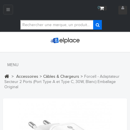
0
Navigation
bascule
MENU
>
Accessoires
>
Câbles & Chargeurs
>
Forcell - Adaptateur
Secteur 2 Ports (Port Type A et Type C, 30W, Blanc) Emballage
Original