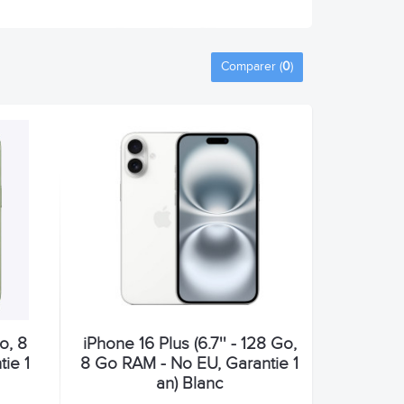
Comparer (
0
)
o, 8
iPhone 16 Plus (6.7'' - 128 Go,
ie 1
8 Go RAM - No EU, Garantie 1
an) Blanc