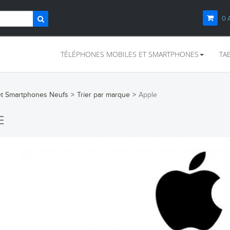
0
TÉLÉPHONES MOBILES ET SMARTPHONES
TA
et Smartphones Neufs
>
Trier par marque
>
Apple
E