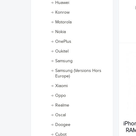
Huawei
Konrow
Motorola
Nokia
OnePlus
Oukitel
Samsung
Samsung (Versions Hors
Europe)
Xiaomi
Oppo
Realme
Oscal
iPhon
Doogee
RAM 
Cubot