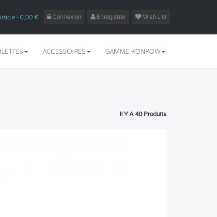
Connexion
Enregistrer
Wish List
Article
- 0,00 €
BLETTES
ACCESSOIRES
GAMME KONROW
Il Y A 40 Produits.