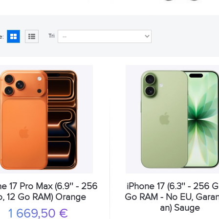
Tri
e:
e 17 Pro Max (6.9'' - 256
iPhone 17 (6.3'' - 256 G
, 12 Go RAM) Orange
Go RAM - No EU, Garant
an) Sauge
1 669,50 €