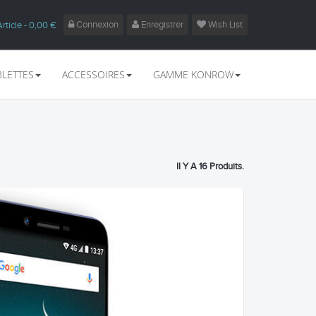
Connexion
Enregistrer
Wish List
Article
- 0,00 €
BLETTES
ACCESSOIRES
GAMME KONROW
Il Y A 16 Produits.