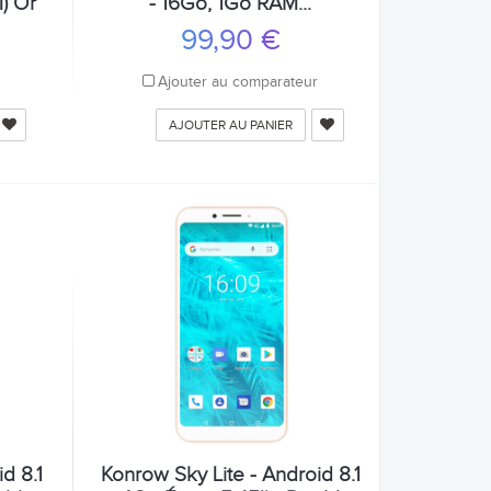
M) Or
- 16Go, 1Go RAM...
99,90 €
r
Ajouter au comparateur
AJOUTER AU PANIER
d 8.1
Konrow Sky Lite - Android 8.1