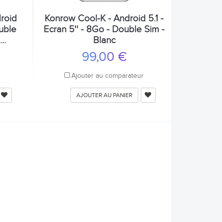
roid
Konrow Cool-K - Android 5.1 -
ouble
Ecran 5'' - 8Go - Double Sim -
..
Blanc
99,00 €
r
Ajouter au comparateur
AJOUTER AU PANIER