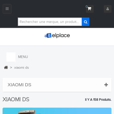
0
Navigation
bascule
MENU
>
xiaomi ds
XIAOMI DS
XIAOMI DS
Il Y A 158 Produits.