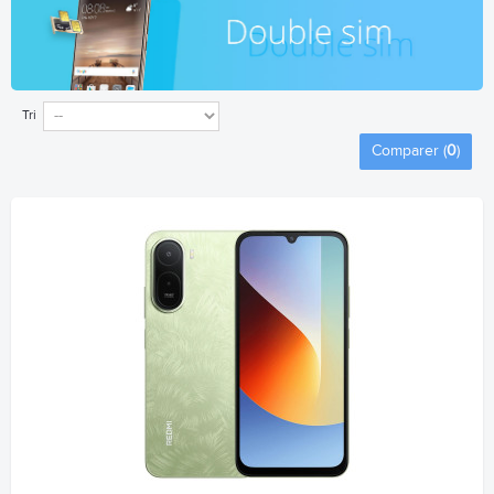
Tri
Comparer (
0
)