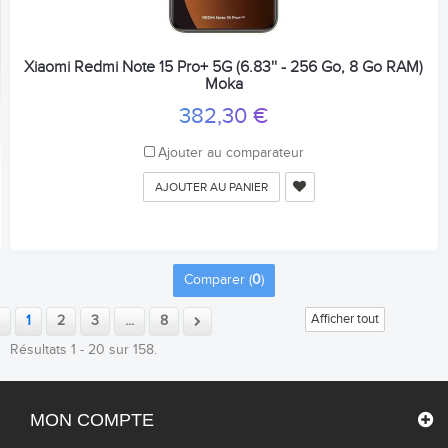
Xiaomi Redmi Note 15 Pro+ 5G (6.83'' - 256 Go, 8 Go RAM)
Moka
382,30 €
Ajouter au comparateur
AJOUTER AU PANIER
Comparer (
0
)
Afficher tout
1
2
3
...
8
Résultats 1 - 20 sur 158.
MON COMPTE