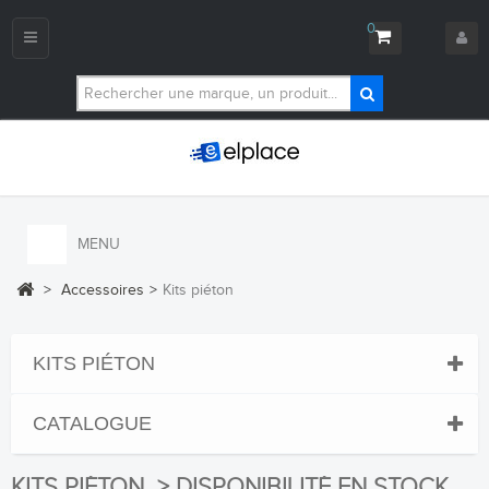
0
Navigation
bascule
MENU
>
Accessoires
>
Kits piéton
KITS PIÉTON
CATALOGUE
KITS PIÉTON > DISPONIBILITÉ EN STOCK