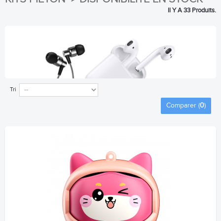
Il Y A 33 Produits.
Tri
Comparer (
0
)