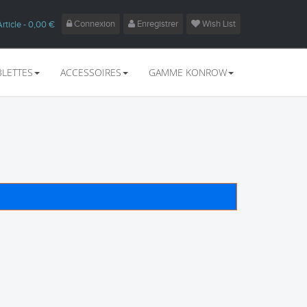
Connexion
Enregistrer
Wish List
Article
- 0,00 €
BLETTES
ACCESSOIRES
GAMME KONROW