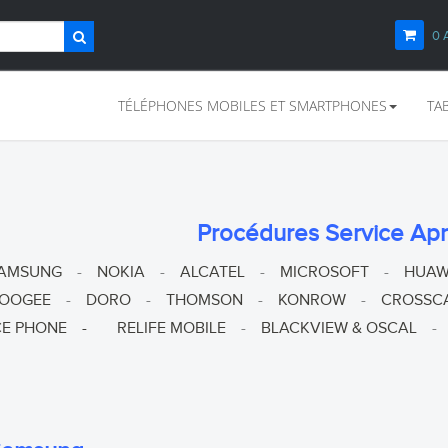
0
TÉLÉPHONES MOBILES ET SMARTPHONES
TA
Procédures Service Ap
AMSUNG
-
NOKIA
-
ALCATEL
-
MICROSOFT
-
HUAW
OOGEE
-
DORO
-
THOMSON
-
KONROW
-
CROSSC
CE PHONE
-
RELIFE MOBILE
-
BLACKVIEW & OSCAL
-