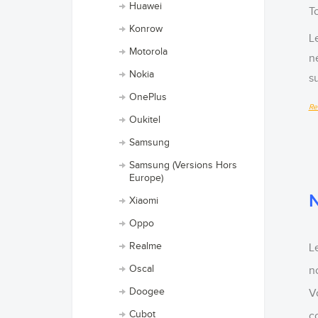
Huawei
T
Konrow
L
Motorola
n
Nokia
s
OnePlus
Re
Oukitel
Samsung
Samsung (Versions Hors
Europe)
N
Xiaomi
Oppo
Realme
L
Oscal
n
Doogee
V
Cubot
c