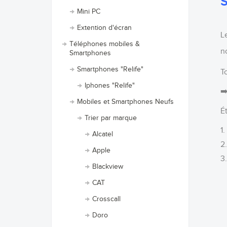
Mini PC
Extention d'écran
L
Téléphones mobiles &
n
Smartphones
Smartphones "Relife"
T
Iphones "Relife"
➡
Mobiles et Smartphones Neufs
É
Trier par marque
1
Alcatel
2
Apple
3
Blackview
CAT
F
Crosscall
L
A
Doro