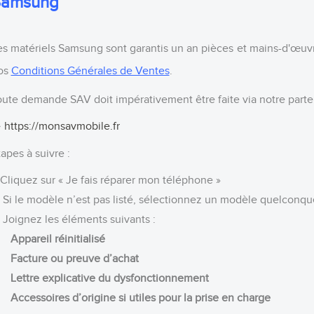
Samsung
es matériels Samsung sont garantis un an pièces et mains-d'œuv
os
Conditions Générales de Ventes
.
oute demande SAV doit impérativement être faite via notre
parte
️
https://monsavmobile.fr
tapes à suivre
:
. Cliquez sur « Je fais réparer mon téléphone »
. Si le modèle n’est pas listé, sélectionnez un modèle quelconque
. Joignez les éléments suivants :
Appareil
réinitialisé
acture ou preuve d’achat
ettre explicative
du dysfonctionnement
ccessoires d’origine
si utiles pour la prise en charge