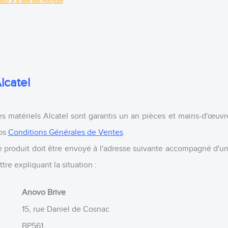
tour à la liste des marques
lcatel
es matériels Alcatel sont garantis un an pièces et mains-d'œuv
os
Conditions Générales de Ventes
.
e produit doit être envoyé à l'adresse suivante accompagné d'un
ttre expliquant la situation :
Anovo Brive
15, rue Daniel de Cosnac
BP561