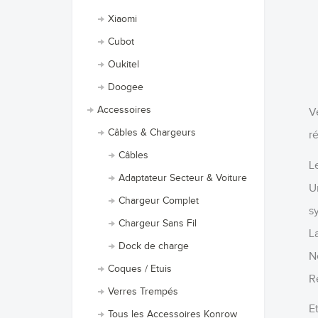
Xiaomi
Cubot
Oukitel
Doogee
Accessoires
V
Câbles & Chargeurs
ré
Câbles
L
Adaptateur Secteur & Voiture
U
Chargeur Complet
s
Chargeur Sans Fil
La
Dock de charge
N
Coques / Etuis
R
Verres Trempés
Et
Tous les Accessoires Konrow