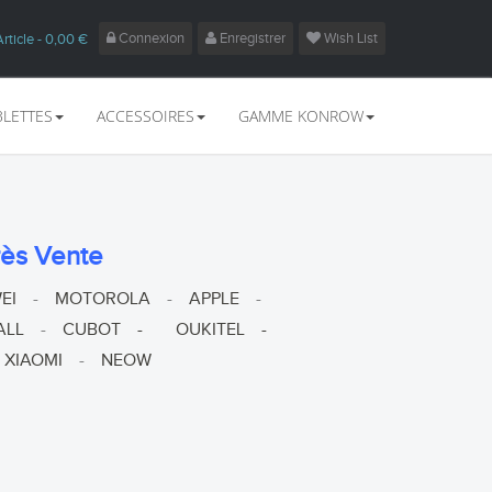
Connexion
Enregistrer
Wish List
Article
- 0,00 €
BLETTES
ACCESSOIRES
GAMME KONROW
rès Vente
EI
-
MOTOROLA
-
APPLE
-
ALL
-
CUBOT
-
OUKITEL
-
XIAOMI
-
NEOW