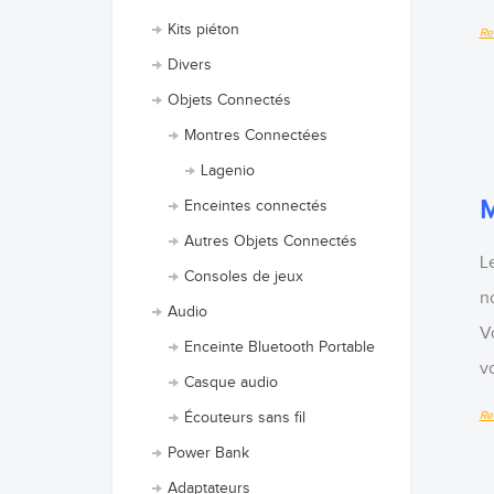
Kits piéton
Re
Divers
Objets Connectés
Montres Connectées
Lagenio
M
Enceintes connectés
Autres Objets Connectés
L
Consoles de jeux
n
Audio
V
Enceinte Bluetooth Portable
v
Casque audio
Re
Écouteurs sans fil
Power Bank
Adaptateurs