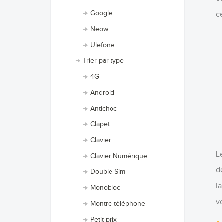
Google
c
Neow
Ulefone
Trier par type
4G
Android
Antichoc
Clapet
Clavier
L
Clavier Numérique
d
Double Sim
l
Monobloc
v
Montre téléphone
Petit prix