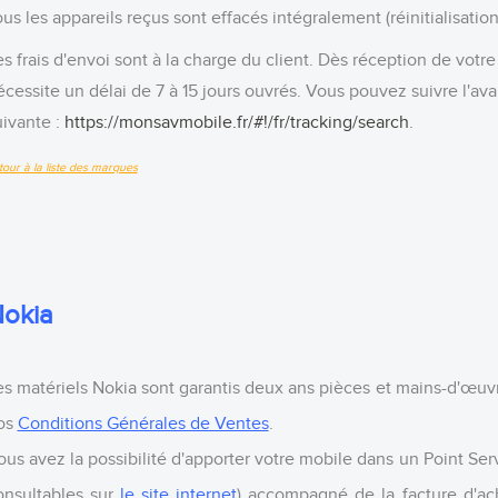
ous les appareils reçus sont
effacés intégralement
(réinitialisati
es frais d'envoi sont à la charge du client. Dès réception de votre
écessite un délai de 7 à 15 jours ouvrés. Vous pouvez suivre l'av
uivante :
https://monsavmobile.fr/#!/fr/tracking/search
.
tour à la liste des marques
okia
es matériels Nokia sont garantis deux ans pièces et mains-d'œuv
os
Conditions Générales de Ventes
.
ous avez la possibilité d'apporter votre mobile dans un Point Se
onsultables sur
le site internet
) accompagné de la facture d'ac