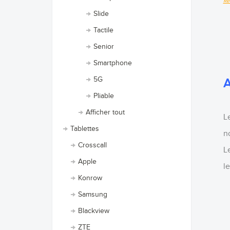
Re
Slide
Tactile
Senior
Smartphone
5G
A
Pliable
Afficher tout
L
Tablettes
n
Crosscall
L
Apple
le
Konrow
Samsung
Blackview
ZTE