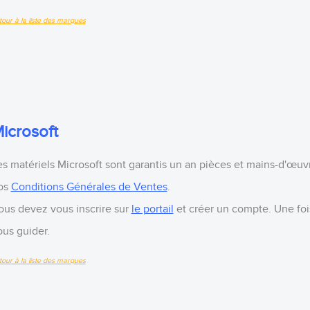
tour à la liste des marques
icrosoft
es matériels Microsoft sont garantis un an pièces et mains-d'œuv
os
Conditions Générales de Ventes
.
ous devez vous inscrire sur
le portail
et créer un compte. Une foi
ous guider.
tour à la liste des marques