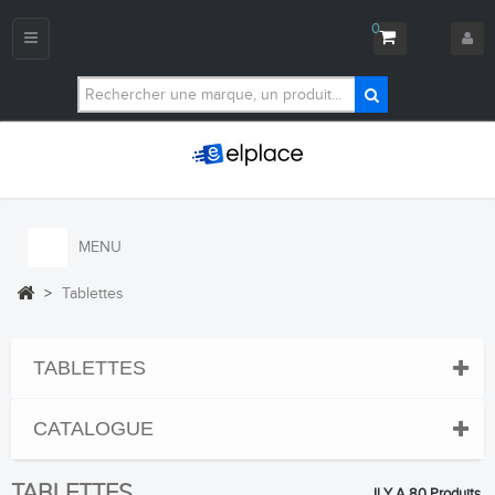
0
Navigation
bascule
MENU
>
Tablettes
TABLETTES
CATALOGUE
TABLETTES
Il Y A 80 Produits.