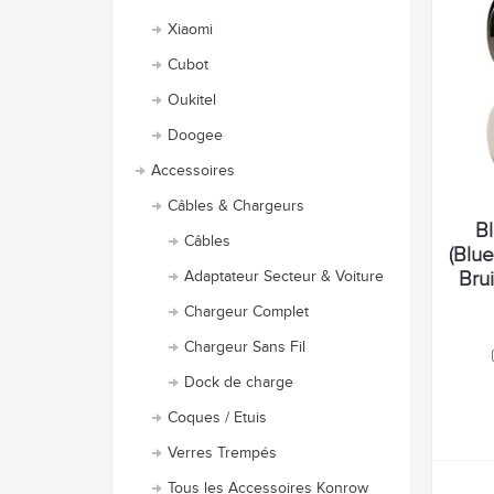
Xiaomi
Cubot
Oukitel
Doogee
Accessoires
Câbles & Chargeurs
B
Câbles
(Blu
Bru
Adaptateur Secteur & Voiture
Chargeur Complet
Chargeur Sans Fil
Dock de charge
Coques / Etuis
Verres Trempés
Tous les Accessoires Konrow