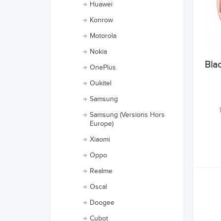
Huawei
Konrow
Motorola
Nokia
Bla
OnePlus
Oukitel
Samsung
Samsung (Versions Hors
Europe)
Xiaomi
Oppo
Realme
Oscal
Doogee
Cubot