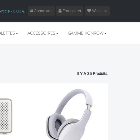
Connexion
Enregistrer
Wish List
Article
- 0,00 €
BLETTES
ACCESSOIRES
GAMME KONROW
Il Y A 35 Produits.