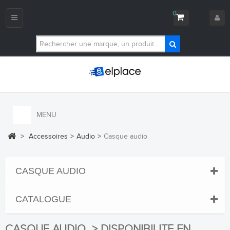
0
Navigation
bascule
MENU
>
Accessoires
>
Audio
>
Casque audio
CASQUE AUDIO
CATALOGUE
CASQUE AUDIO > DISPONIBILITÉ EN