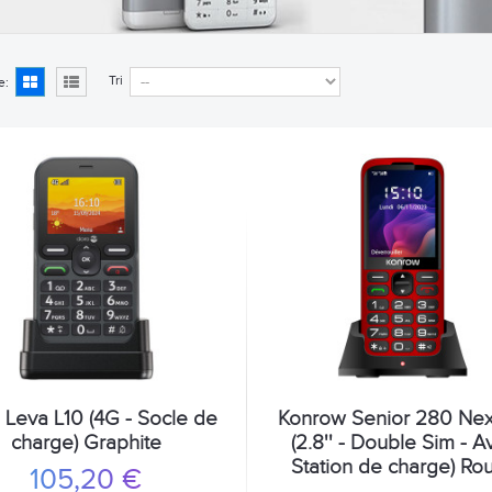
Tri
e:
 Leva L10 (4G - Socle de
Konrow Senior 280 Nex
charge) Graphite
(2.8'' - Double Sim - A
Station de charge) Ro
105,20 €