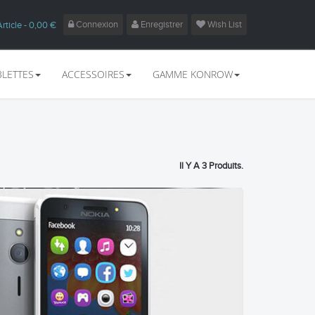
Connexion
Enregistrer
Wish List
Article
- 0,00 €
BLETTES
ACCESSOIRES
GAMME KONROW
Il Y A 3 Produits.