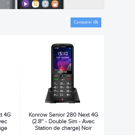
Comparer (
0
)
t 4G
Konrow Senior 280 Next 4G
vec
(2.8'' - Double Sim - Avec
uge
Station de charge) Noir