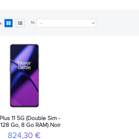
Tri
e:
lus 11 5G (Double Sim -
', 128 Go, 8 Go RAM) Noir
824,30 €