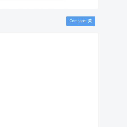
Comparer (
0
)