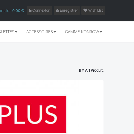
Connexion
Enregistrer
Wish List
Article
- 0,00 €
BLETTES
ACCESSOIRES
GAMME KONROW
Il Y A 1 Produit.