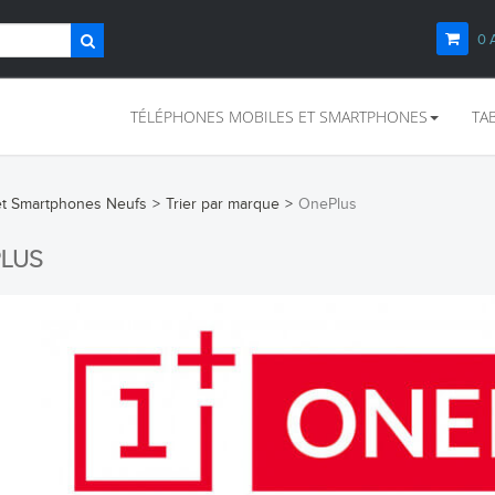
0
TÉLÉPHONES MOBILES ET SMARTPHONES
TA
et Smartphones Neufs
>
Trier par marque
>
OnePlus
PLUS