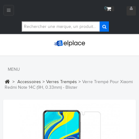
0
Navigation
bascule
MENU
>
Accessoires
>
Verres Trempés
>
Verre Trempé Pour Xiaomi
Redmi Note 14C (9H, 0.33mm) - Blister