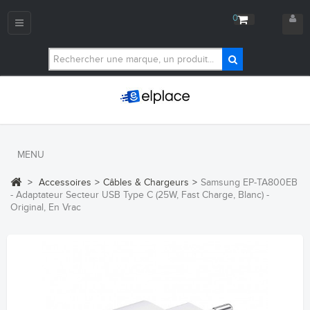
0
Navigation
bascule
MENU
>
Accessoires
>
Câbles & Chargeurs
>
Samsung EP-TA800EB
- Adaptateur Secteur USB Type C (25W, Fast Charge, Blanc) -
Original, En Vrac