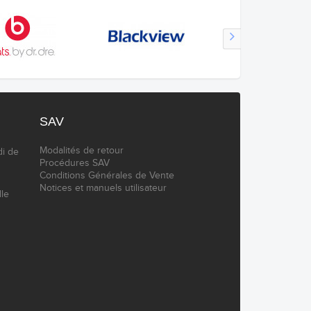
SAV
Modalités de retour
di de
Procédures SAV
Conditions Générales de Vente
Notices et manuels utilisateur
lle