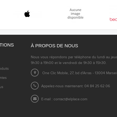
TIONS
À PROPOS DE NOUS
Nous vous répondons par téléphone du lundi au jeu
9h30 à 19h00 et le vendredi de 9h30 à 15h30.
duits
One Clic Mobile, 27, bd d'Arras - 13004 Marsei
entes
Appelez-nous maintenant: 04 84 25 62 06
us
E-mail :
contact@elplace.com