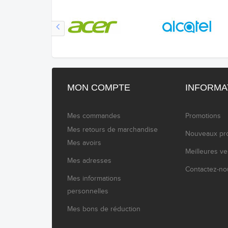
MON COMPTE
INFORMA
Mes commandes
Promotions
Mes retours de marchandise
Nouveaux pro
Mes avoirs
Meilleures v
Mes adresses
Contactez-no
Mes informations
personnelles
Mes bons de réduction