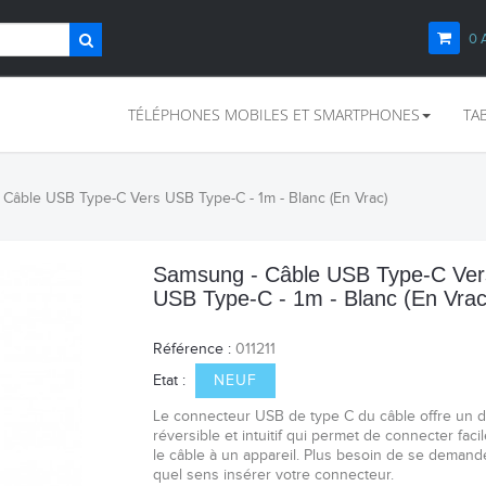
0
TÉLÉPHONES MOBILES ET SMARTPHONES
TA
Câble USB Type-C Vers USB Type-C - 1m - Blanc (En Vrac)
Samsung - Câble USB Type-C Ver
USB Type-C - 1m - Blanc (En Vrac
Référence :
011211
Etat :
NEUF
Le connecteur USB de type C du câble offre un 
réversible et intuitif qui permet de connecter fac
le câble à un appareil. Plus besoin de se demand
quel sens insérer votre connecteur.