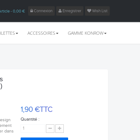
Connexion
Enregistrer
Wish List
Article
- 0,00 €
BLETTES
ACCESSOIRES
GAMME KONROW
s
)
1,90 €
TTC
Quantité :
design
ilement
er dans