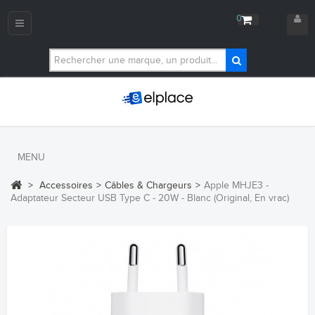
0
Navigation
bascule
MENU
>
Accessoires
>
Câbles & Chargeurs
>
Apple MHJE3 -
Adaptateur Secteur USB Type C - 20W - Blanc (Original, En vrac)