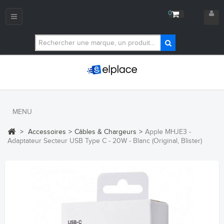
0
Navigation
bascule
MENU
>
Accessoires
>
Câbles & Chargeurs
>
Apple MHJE3 -
Adaptateur Secteur USB Type C - 20W - Blanc (Original, Blister)