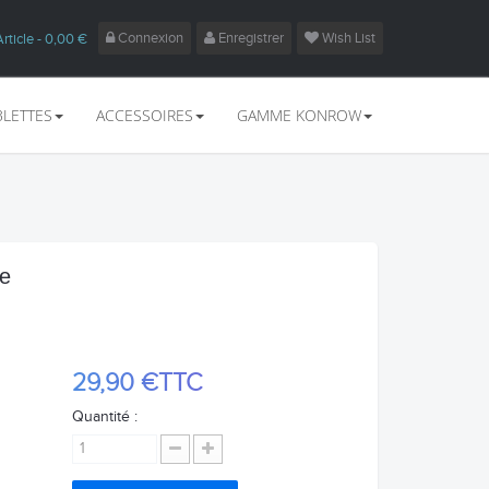
Connexion
Enregistrer
Wish List
Article
- 0,00 €
BLETTES
ACCESSOIRES
GAMME KONROW
de
29,90 €
TTC
Quantité :