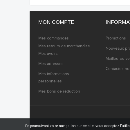
MON COMPTE
INFORMA
Mes commandes
Promotions
Mes retours de marchandise
Nouveaux pro
Mes avoirs
Meilleures v
Mes adresses
Contactez-no
Mes informations
personnelles
Mes bons de réduction
En poursuivant votre navigation sur ce site, vous acceptez l'utili