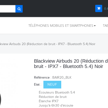
0
TÉLÉPHONES MOBILES ET SMARTPHONES
TA
kview Airbuds 20 (Réduction de bruit - IPX7 - Bluetooth 5.4) Noir
Blackview Airbuds 20 (Réduction 
bruit - IPX7 - Bluetooth 5.4) Noir
Référence :
BAIR20_BLK
Etat :
NEUF
Écouteurs Bluetooth 5.4
Réduction de bruit
Étanche IPX7
Jusqu'à 6h30 d'écoute