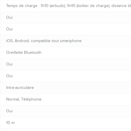
Temps de charge : 1h10 (airbuds); 1h45 (boîtier de charge), distance b
Oui
Oui
iOS, Android, compatible tout smartphone
Oreillette Bluetooth
Oui
Oui
Intra-auriculaire
Normal, Téléphonie
Oui
10 m