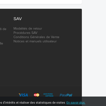
SAV
Modalités de retour
di de
Procédures SAV
Conditions Générales de Vente
Notices et manuels utilisateur
lle
 d'intérêts et réaliser des statistiques de visites.
En savoir plus.