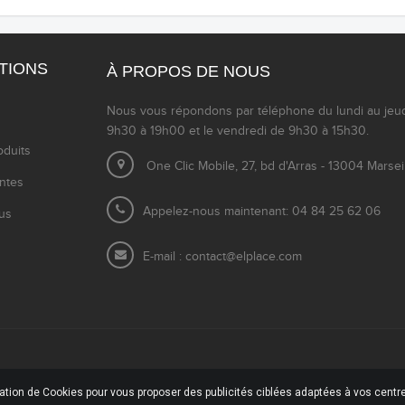
TIONS
À PROPOS DE NOUS
Nous vous répondons par téléphone du lundi au jeu
9h30 à 19h00 et le vendredi de 9h30 à 15h30.
duits
One Clic Mobile, 27, bd d'Arras - 13004 Marsei
entes
Appelez-nous maintenant: 04 84 25 62 06
us
E-mail :
contact@elplace.com
sation de Cookies pour vous proposer des publicités ciblées adaptées à vos centres