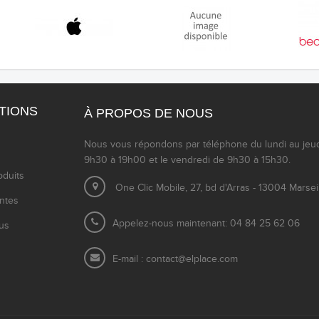
TIONS
À PROPOS DE NOUS
Nous vous répondons par téléphone du lundi au jeu
9h30 à 19h00 et le vendredi de 9h30 à 15h30.
duits
One Clic Mobile, 27, bd d'Arras - 13004 Marsei
entes
Appelez-nous maintenant: 04 84 25 62 06
us
E-mail :
contact@elplace.com