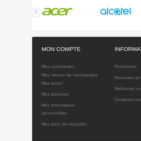
MON COMPTE
INFORMA
Mes commandes
Promotions
Mes retours de marchandise
Nouveaux pro
Mes avoirs
Meilleures v
Mes adresses
Contactez-no
Mes informations
personnelles
Mes bons de réduction