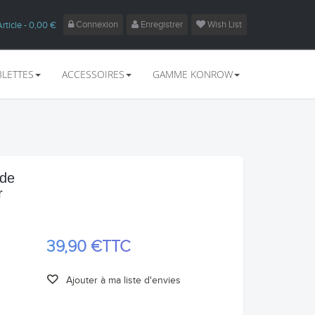
Connexion
Enregistrer
Wish List
Article
- 0,00 €
BLETTES
ACCESSOIRES
GAMME KONROW
 de
r
39,90 €
TTC
Ajouter à ma liste d'envies