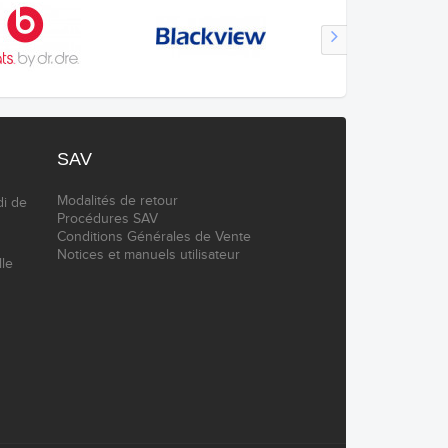
SAV
Modalités de retour
di de
Procédures SAV
Conditions Générales de Vente
Notices et manuels utilisateur
lle