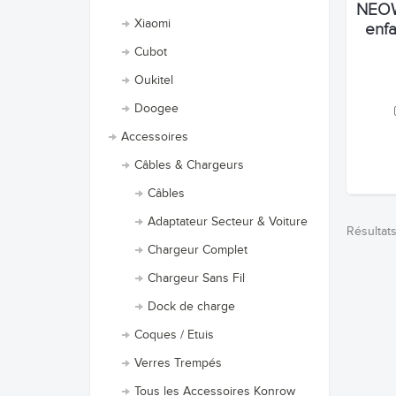
NEOW
Xiaomi
enfa
Cubot
Oukitel
Doogee
Accessoires
Câbles & Chargeurs
Câbles
Adaptateur Secteur & Voiture
Résultats
Chargeur Complet
Chargeur Sans Fil
Dock de charge
Coques / Etuis
Verres Trempés
Tous les Accessoires Konrow