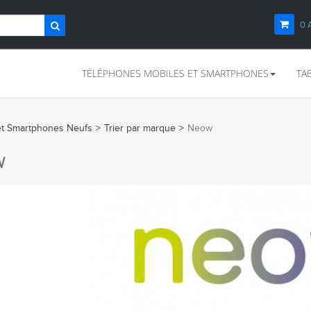
0
TÉLÉPHONES MOBILES ET SMARTPHONES
TA
et Smartphones Neufs
>
Trier par marque
>
Neow
W