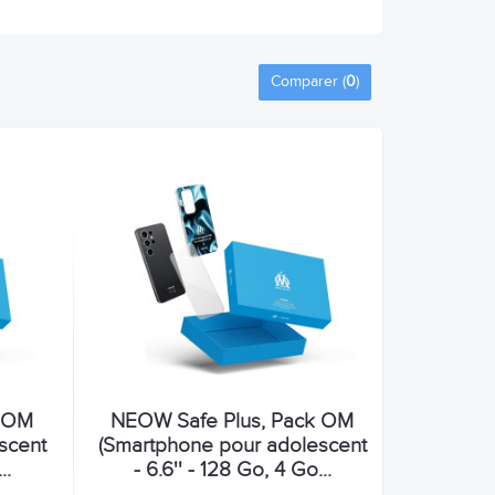
Comparer (
0
)
k OM
NEOW Safe Plus, Pack OM
scent
(Smartphone pour adolescent
..
- 6.6'' - 128 Go, 4 Go...