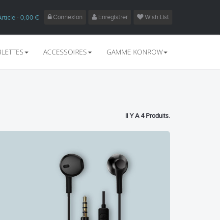
Connexion
Enregistrer
Wish List
Article
- 0,00 €
BLETTES
ACCESSOIRES
GAMME KONROW
Il Y A 4 Produits.