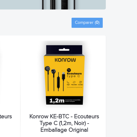
Comparer (
0
)
teurs
Konrow KE-BTC - Ecouteurs
-
Type C (1,2m, Noir) -
Emballage Original