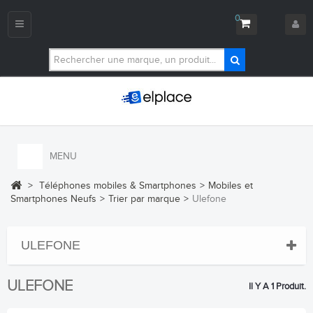
0
Navigation
bascule
MENU
>
Téléphones mobiles & Smartphones
>
Mobiles et
Smartphones Neufs
>
Trier par marque
>
Ulefone
ULEFONE
ULEFONE
Il Y A 1 Produit.