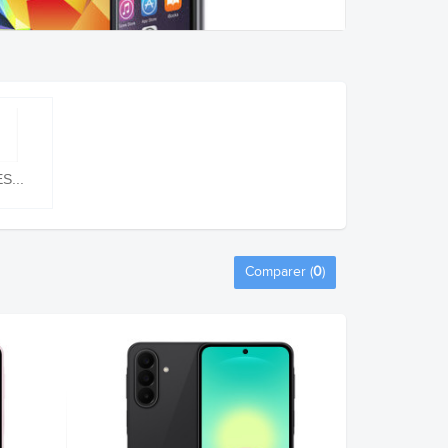
...
Comparer (
0
)