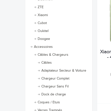
ZTE
Xiaomi
Cubot
Oukitel
Doogee
Accessoires
Xiaom
Câbles & Chargeurs
-
Câbles
Adaptateur Secteur & Voiture
Chargeur Complet
Chargeur Sans Fil
Dock de charge
Coques / Etuis
Verres Trempés