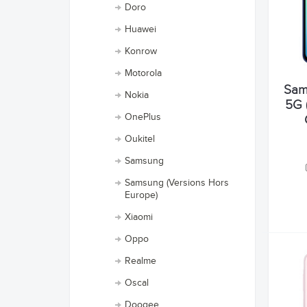
Doro
Huawei
Konrow
Motorola
Sam
Nokia
5G (
OnePlus
Oukitel
Samsung
Samsung (Versions Hors
Europe)
Xiaomi
Oppo
Realme
Oscal
Doogee