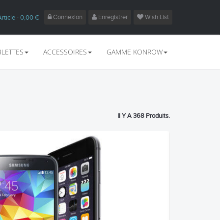
Connexion
Enregistrer
Wish List
Article
- 0,00 €
BLETTES
ACCESSOIRES
GAMME KONROW
Il Y A 368 Produits.