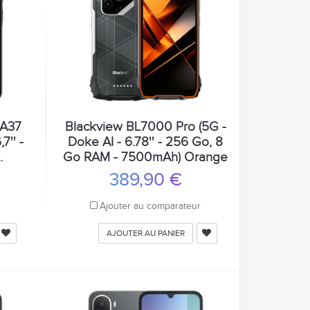
 A37
Blackview BL7000 Pro (5G -
7'' -
Doke AI - 6.78'' - 256 Go, 8
.
Go RAM - 7500mAh) Orange
389,90 €
r
Ajouter au comparateur
AJOUTER AU PANIER