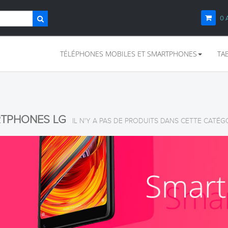
0
TÉLÉPHONES MOBILES ET SMARTPHONES
TA
RTPHONES LG
IL N'Y A PAS DE PRODUITS DANS CETTE CATÉGO