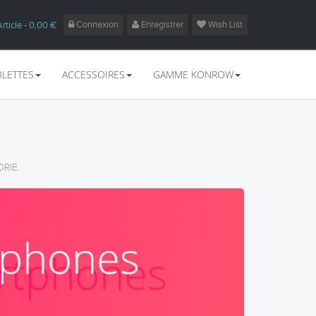
Connexion
Enregistrer
Wish List
Article
- 0,00 €
BLETTES
ACCESSOIRES
GAMME KONROW
RIE.