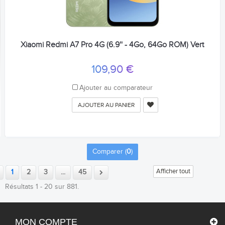
Xiaomi Redmi A7 Pro 4G (6.9'' - 4Go, 64Go ROM) Vert
109,90 €
Ajouter au comparateur
AJOUTER AU PANIER
Comparer (
0
)
Afficher tout
1
2
3
...
45
Résultats 1 - 20 sur 881.
MON COMPTE