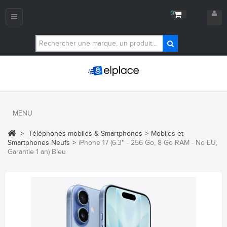
0
Navigation
bascule
MENU
>
Téléphones mobiles & Smartphones
>
Mobiles et
Smartphones Neufs
>
iPhone 17 (6.3'' - 256 Go, 8 Go RAM - No EU,
Garantie 1 an) Bleu