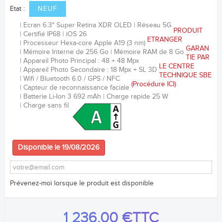
Etat :
NEUF
Ecran 6.3
"
Super Retina XDR OLED
Réseau 5G
PRODUIT
Certifié IP68
iOS 26
ETRANGER
Processeur
Hexa-core
Apple A19 (3 nm)
GARAN
Mémoire Interne de 256 Go
Mémoire RAM de 8 Go
TIE PAR
Appareil Photo Principal : 48 + 48 Mpx
LE CENTRE
Appareil Photo Secondaire : 18 Mpx + SL 3D
TECHNIQUE SBE
Wifi / Bluetooth 6.0 / GPS / NFC
(Procédure
ICI
)
Capteur de reconnaissance faciale
Batterie Li-Ion 3 692 mAh
Charge rapide 25 W
Charge sans fil
Disponible le 19/08/2026
Prévenez-moi lorsque le produit est disponible
1 236,00 €
TTC