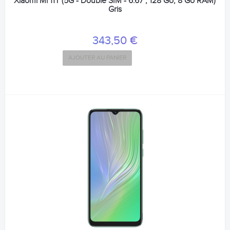
Xiaomi Mi 11T (5G - Double SIM - 6.67", 128 Go, 8 Go RAM)
Gris
343,50 €
AJOUTER AU PANIER