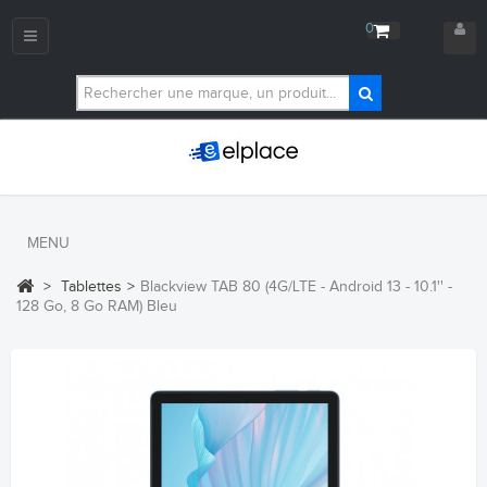
0
Navigation
bascule
MENU
>
Tablettes
>
Blackview TAB 80 (4G/LTE - Android 13 - 10.1'' -
128 Go, 8 Go RAM) Bleu