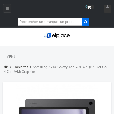
0
Navigation
bascule
MENU
>
Tablettes
>
Samsung X210 Galaxy Tab A9+ Wifi (11'' - 64 Go,
4 Go RAM) Graphite