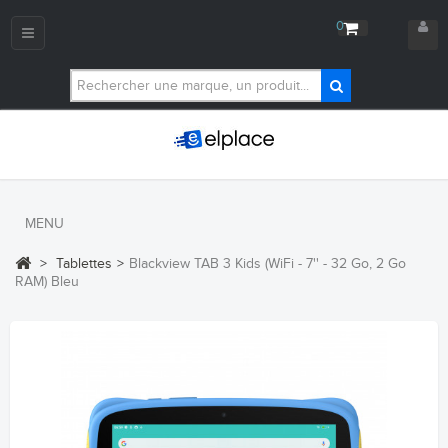
0
Navigation
bascule
MENU
>
Tablettes
>
Blackview TAB 3 Kids (WiFi - 7'' - 32 Go, 2 Go
RAM) Bleu