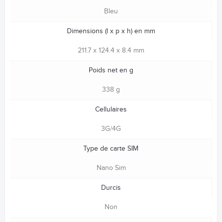
Bleu
Dimensions (l x p x h) en mm
211.7 x 124.4 x 8.4 mm
Poids net en g
338 g
Cellulaires
3G/4G
Type de carte SIM
Nano Sim
Durcis
Non