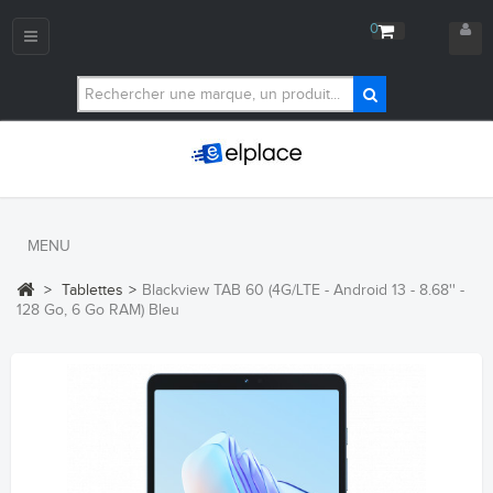
0
Navigation
bascule
MENU
>
Tablettes
>
Blackview TAB 60 (4G/LTE - Android 13 - 8.68'' -
128 Go, 6 Go RAM) Bleu