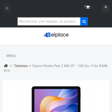
0
Navigation
bascule
MENU
>
Tablettes
>
Xiaomi Redmi Pad 2 Wifi (11'' - 128 Go, 4 Go RAM)
Gris