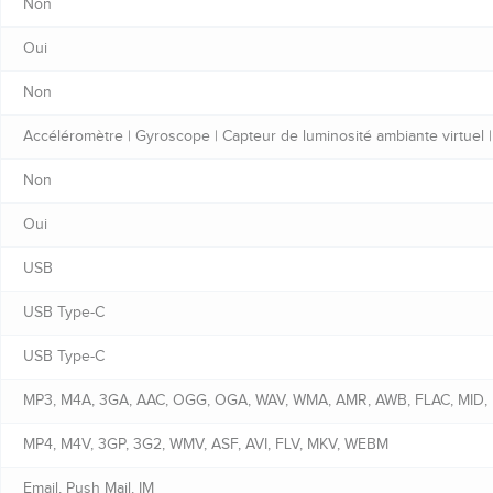
Non
Oui
Non
Accéléromètre | Gyroscope | Capteur de luminosité ambiante virtuel |
Non
Oui
USB
USB Type-C
USB Type-C
MP3, M4A, 3GA, AAC, OGG, OGA, WAV, WMA, AMR, AWB, FLAC, MID, 
MP4, M4V, 3GP, 3G2, WMV, ASF, AVI, FLV, MKV, WEBM
Email, Push Mail, IM