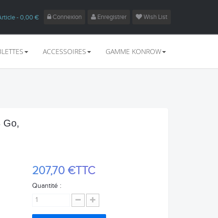
Connexion
Enregistrer
Wish List
Article
- 0,00 €
BLETTES
ACCESSOIRES
GAMME KONROW
8 Go,
207,70 €
TTC
Quantité :