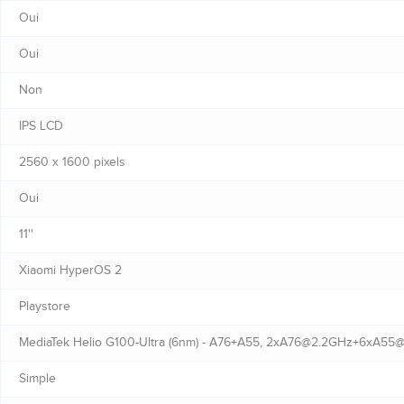
Oui
Oui
Non
IPS LCD
2560 x 1600 pixels
Oui
11''
Xiaomi HyperOS 2
Playstore
MediaTek Helio G100-Ultra (6nm) - A76+A55, 2xA76@2.2GHz+6xA55
Simple