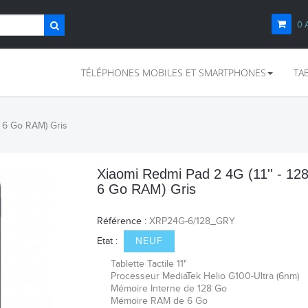
0
TÉLÉPHONES MOBILES ET SMARTPHONES
TA
, 6 Go RAM) Gris
Xiaomi Redmi Pad 2 4G (11'' - 12
6 Go RAM) Gris
Référence :
XRP24G-6/128_GRY
Etat :
NEUF
Tablette Tactile 11"
Processeur
MediaTek Helio G100-Ultra (6nm)
Mémoire Interne de 128 Go
Mémoire RAM de 6 Go