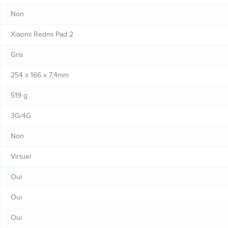
Non
Xiaomi Redmi Pad 2
Gris
254 x 166 x 7,4mm
519 g
3G/4G
Non
Virtuel
Oui
Oui
Oui