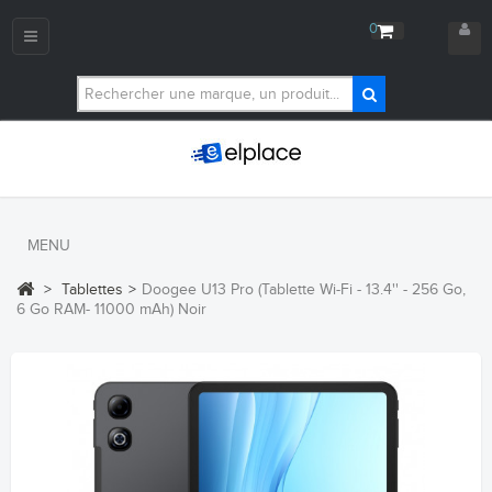
0
Navigation
bascule
MENU
>
Tablettes
>
Doogee U13 Pro (Tablette Wi-Fi - 13.4'' - 256 Go,
6 Go RAM- 11000 mAh) Noir