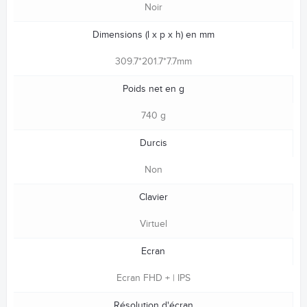
Noir
Dimensions (l x p x h) en mm
309.7*201.7*7.7mm
Poids net en g
740 g
Durcis
Non
Clavier
Virtuel
Ecran
Ecran FHD + | IPS
Résolution d'écran