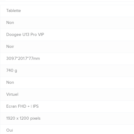
Tablette
Non
Doogee U13 Pro VIP
Noir
309.7*201.7*7.7mm
740 g
Non
Virtuel
Ecran FHD + | IPS
1920 x 1200 pixels
Oui