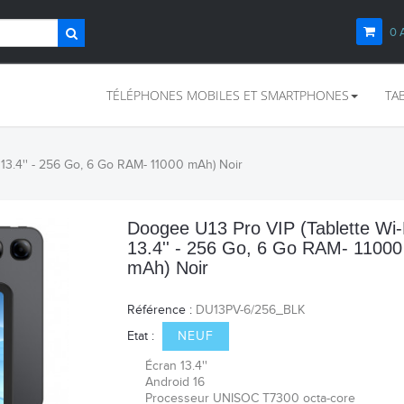
0
TÉLÉPHONES MOBILES ET SMARTPHONES
TA
 13.4'' - 256 Go, 6 Go RAM- 11000 mAh) Noir
Doogee U13 Pro VIP (Tablette Wi-F
13.4'' - 256 Go, 6 Go RAM- 11000
mAh) Noir
Référence :
DU13PV-6/256_BLK
Etat :
NEUF
Écran 13.4''
Android 16
Processeur
UNISOC T7300 octa-core