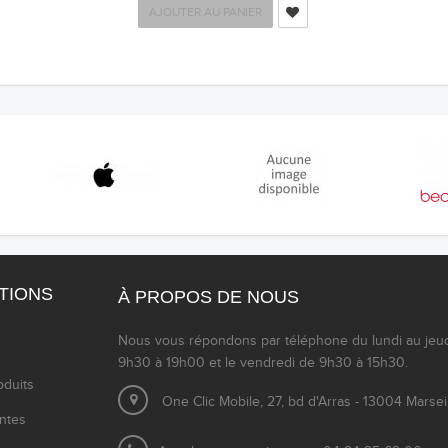
AJOUTER AU PANIER
TIONS
À PROPOS DE NOUS
Nous vous répondons par téléphone du lundi au jeu
9h30 à 19h00 et le vendredi de 9h30 à 15h30.
duits
One Clic Mobile, 27, bd d'Arras - 13004 Marsei
entes