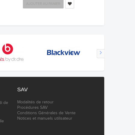
AJOUTER AU PANIER
SAV
Modalités de retour
di de
Procédures SAV
Conditions Générales de Vente
Notices et manuels utilisateur
lle