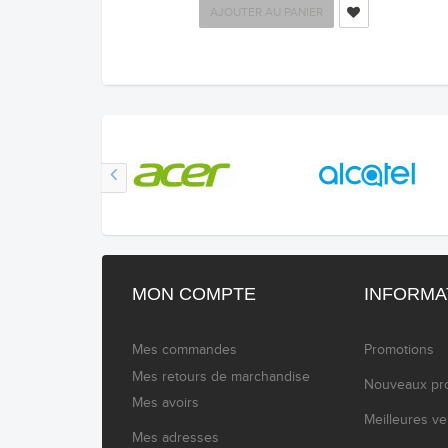
AJOUTER AU PANIER
MON COMPTE
INFORMA
Mes commandes
Promotions
Mes retours de marchandise
Nouveaux pro
Mes avoirs
Meilleures v
Mes adresses