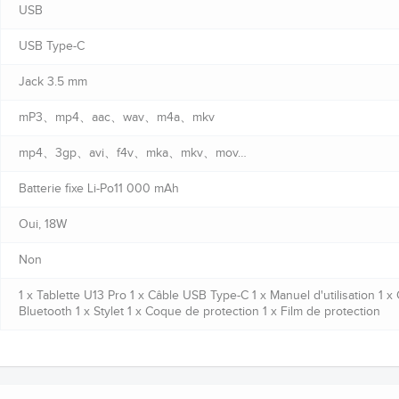
USB
USB Type-C
Jack 3.5 mm
mP3、mp4、aac、wav、m4a、mkv
mp4、3gp、avi、f4v、mka、mkv、mov…
Batterie fixe Li-Po11 000 mAh
Oui, 18W
Non
1 x Tablette U13 Pro 1 x Câble USB Type-C 1 x Manuel d'utilisation 1 x 
Bluetooth 1 x Stylet 1 x Coque de protection 1 x Film de protection