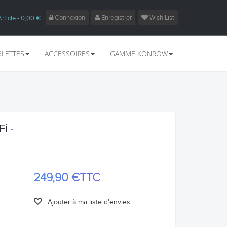
Connexion
Enregistrer
Wish List
Article
- 0,00 €
BLETTES
ACCESSOIRES
GAMME KONROW
i -
249,90 €
TTC
Ajouter à ma liste d'envies