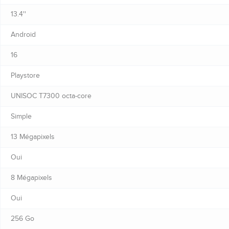
13.4''
Android
16
Playstore
UNISOC T7300 octa-core
Simple
13 Mégapixels
Oui
8 Mégapixels
Oui
256 Go