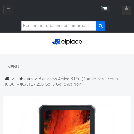
0
Navigation
bascule
MENU
>
Tablettes
>
Blackview Active 8 Pro (Double Sim - Ecran
10.36'' - 4G/LTE - 256 Go, 8 Go RAM) Noir