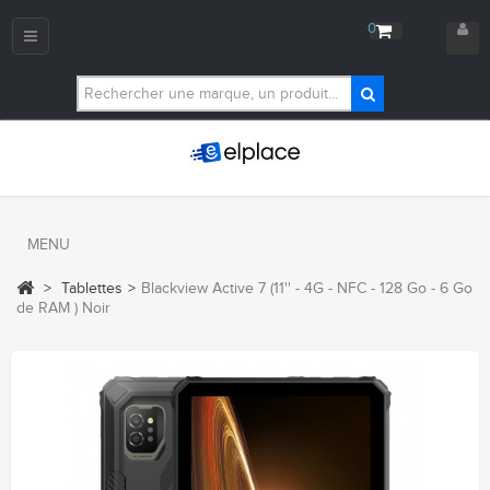
0
Navigation
bascule
MENU
>
Tablettes
>
Blackview Active 7 (11'' - 4G - NFC - 128 Go - 6 Go
de RAM ) Noir