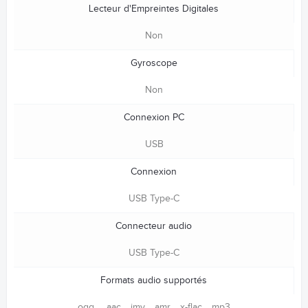
Lecteur d'Empreintes Digitales
Non
Gyroscope
Non
Connexion PC
USB
Connexion
USB Type-C
Connecteur audio
USB Type-C
Formats audio supportés
ogg 、aac、imy、amr、x-flac、mp3