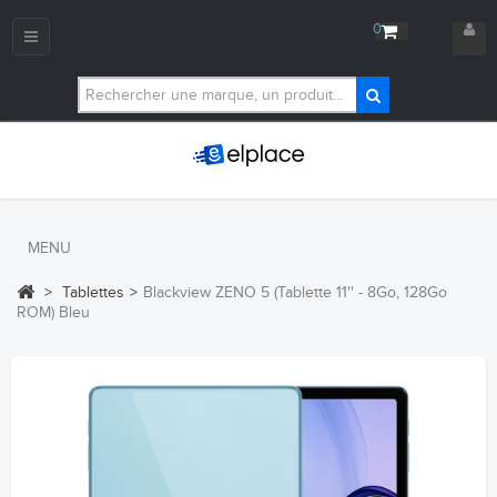
0
Navigation
bascule
MENU
>
Tablettes
>
Blackview ZENO 5 (Tablette 11'' - 8Go, 128Go
ROM) Bleu