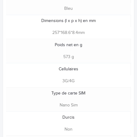
Bleu
Dimensions (l x p x h) en mm
257*168.6*8.4mm
Poids net en g
573 g
Cellulaires
3G/4G
Type de carte SIM
Nano Sim
Durcis
Non