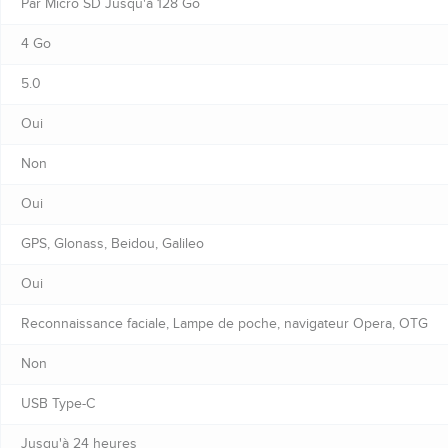
Par Micro SD Jusqu'à 128 Go
4 Go
5.0
Oui
Non
Oui
GPS, Glonass, Beidou, Galileo
Oui
Reconnaissance faciale, Lampe de poche, navigateur Opera, OTG
Non
USB Type-C
Jusqu'à 24 heures