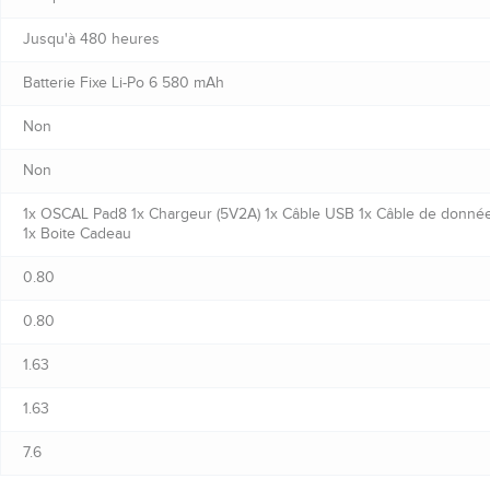
Jusqu'à 480 heures
Batterie Fixe Li-Po 6 580 mAh
Non
Non
1x OSCAL Pad8 1x Chargeur (5V2A) 1x Câble USB 1x Câble de données 
1x Boite Cadeau
0.80
0.80
1.63
1.63
7.6