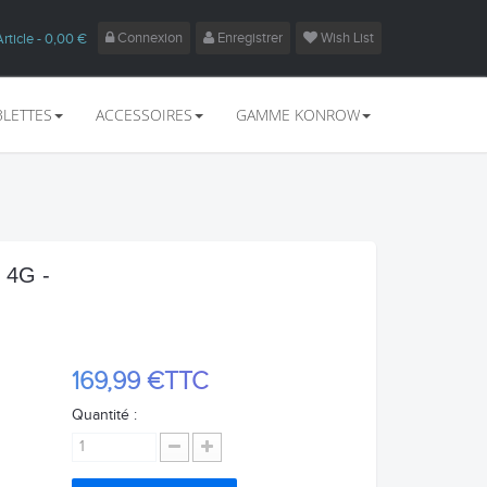
Connexion
Enregistrer
Wish List
Article
- 0,00 €
BLETTES
ACCESSOIRES
GAMME KONROW
- 4G -
169,99 €
TTC
Quantité :