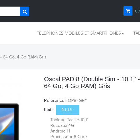
0
TÉLÉPHONES MOBILES ET SMARTPHONES
TA
G - 64 Go, 4 Go RAM) Gris
Oscal PAD 8 (Double Sim - 10.1'' 
64 Go, 4 Go RAM) Gris
Référence :
OP8_GRY
Etat :
NEUF
Tablette Tactile 10.1"
Réseaux 4G
Android 11
Processeur
8-Core