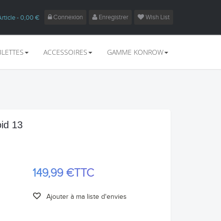
Connexion
Enregistrer
Wish List
Article
- 0,00 €
BLETTES
ACCESSOIRES
GAMME KONROW
id 13
149,99 €
TTC
Ajouter à ma liste d'envies