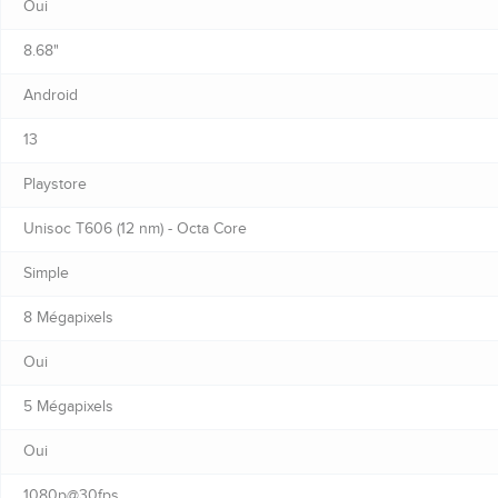
Oui
8.68"
Android
13
Playstore
Unisoc T606 (12 nm) - Octa Core
Simple
8 Mégapixels
Oui
5 Mégapixels
Oui
1080p@30fps