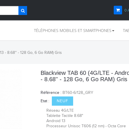
0
TÉLÉPHONES MOBILES ET SMARTPHONES
TA
3 - 8.68'' - 128 Go, 6 Go RAM) Gris
Blackview TAB 60 (4G/LTE - Andro
- 8.68'' - 128 Go, 6 Go RAM) Gris
Référence :
BT60-6/128_GRY
Etat :
NEUF
Réseau 4G/LTE
Tablette Tactile 8.68"
Android 13
Processeur
Unisoc T606 (12 nm) - Octa Core