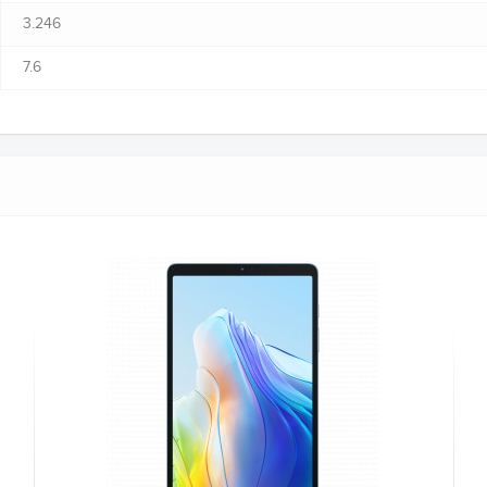
3.246
7.6