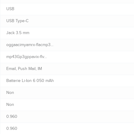
USB
USB Type-C
Jack 3.5 mm
oggaacimyamrx-flacmp3…
mp43Gp3gppavix-flv…
Email, Push Mail, IM
Batterie Li-Ion 6 050 mAh
Non
Non
0.960
0.960