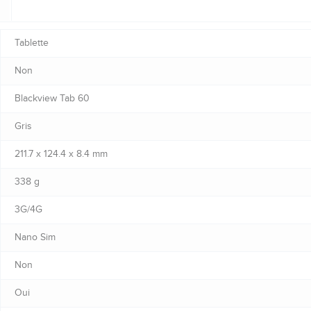
Tablette
Non
Blackview Tab 60
Gris
211.7 x 124.4 x 8.4 mm
338 g
3G/4G
Nano Sim
Non
Oui