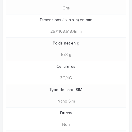
Gris
Dimensions (l x p x h) en mm
257*168.6*8.4mm
Poids net en g
573 g
Cellulaires
3G/4G
Type de carte SIM
Nano Sim
Durcis
Non