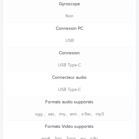
Gyroscope
Non
Connexion PC
USB
Connexion
USB Type-C
Connecteur audio
USB Type-C
Formats audio supportés
ogg 、aac、imy、amr、x-flac、mp3
Formats Vidéo supportés
mp4、3gp、3gpp、avi、x-flv