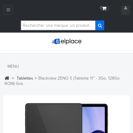
0
Navigation
bascule
MENU
>
Tablettes
>
Blackview ZENO 5 (Tablette 11'' - 3Go, 128Go
ROM) Gris