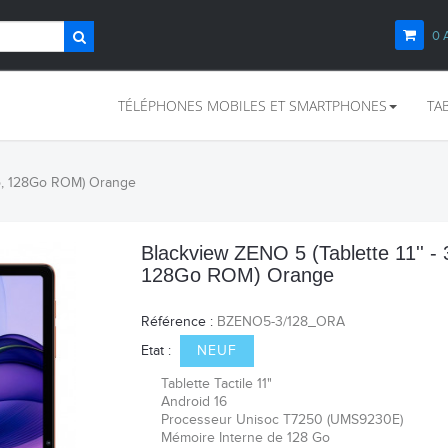
0
TÉLÉPHONES MOBILES ET SMARTPHONES
TA
Go, 128Go ROM) Orange
Blackview ZENO 5 (Tablette 11'' -
128Go ROM) Orange
Référence :
BZENO5-3/128_ORA
Etat :
NEUF
Tablette Tactile 11"
Android 16
Processeur Unisoc T7250 (UMS9230E)
Mémoire Interne de 128 Go