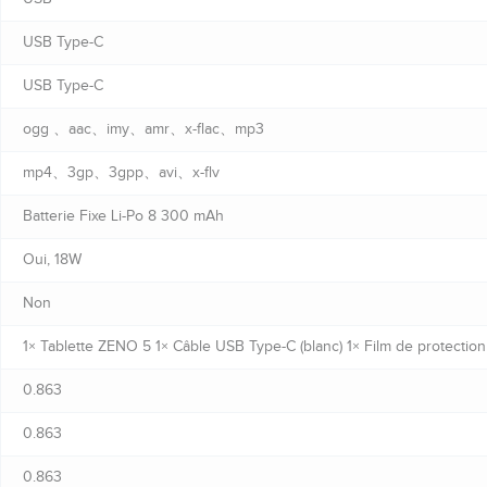
USB Type-C
USB Type-C
ogg 、aac、imy、amr、x-flac、mp3
mp4、3gp、3gpp、avi、x-flv
Batterie Fixe Li-Po 8 300 mAh
Oui, 18W
Non
1× Tablette ZENO 5 1× Câble USB Type-C (blanc) 1× Film de protection 
0.863
0.863
0.863