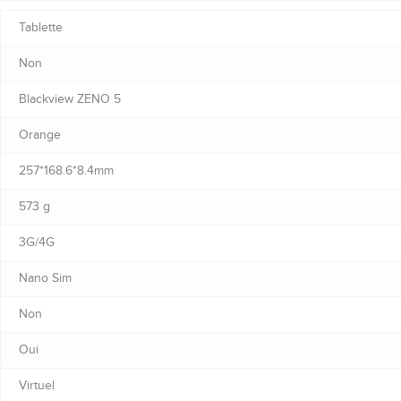
Tablette
Non
Blackview ZENO 5
Orange
257*168.6*8.4mm
573 g
3G/4G
Nano Sim
Non
Oui
Virtuel