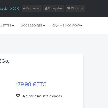
Connexion
Enregistrer
Wish List
Article
- 0,00 €
BLETTES
ACCESSOIRES
GAMME KONROW
 3Go,
179,90 €
TTC
Ajouter à ma liste d'envies