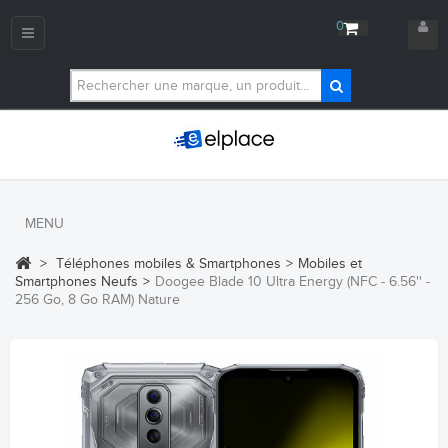
0
Navigation
bascule
MENU
>
Téléphones mobiles & Smartphones
>
Mobiles et
Smartphones Neufs
>
Doogee Blade 10 Ultra Energy (NFC - 6.56'' -
256 Go, 8 Go RAM) Nature