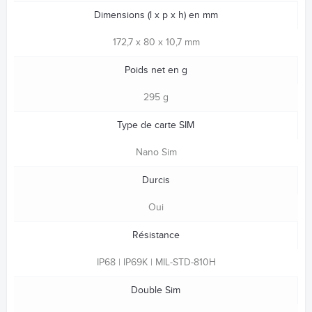
Dimensions (l x p x h) en mm
172,7 x 80 x 10,7 mm
Poids net en g
295 g
Type de carte SIM
Nano Sim
Durcis
Oui
Résistance
IP68 | IP69K | MIL-STD-810H
Double Sim