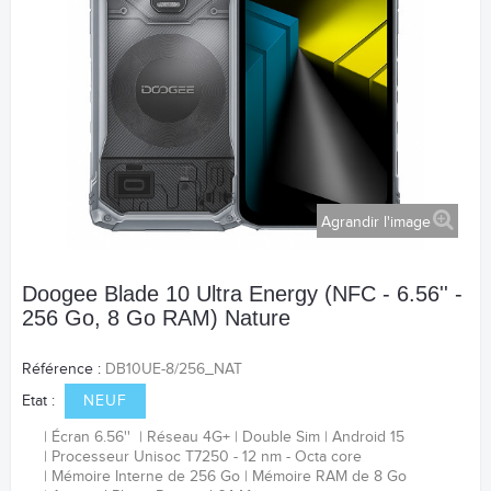
Agrandir l'image
Doogee Blade 10 Ultra Energy (NFC - 6.56'' -
256 Go, 8 Go RAM) Nature
Référence :
DB10UE-8/256_NAT
Etat :
NEUF
Écran 6.56''
Réseau 4G+
Double Sim
Android 15
Processeur Unisoc T7250 - 12 nm - Octa core
Mémoire Interne de 256 Go
Mémoire RAM de 8 Go