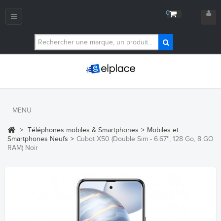
0
Navigation
bascule
MENU
>
Téléphones mobiles & Smartphones
>
Mobiles et
Smartphones Neufs
>
Cubot X50 (Double Sim - 6.67'', 128 Go, 8 GO
RAM) Noir