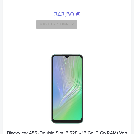
343,50 €
AJOUTER AU PANIER
Blackview A55 (Double Sim, 6.528''- 16 Go, 3 Go RAM) Vert