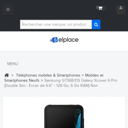
0
Navigation
bascule
MENU
>
Téléphones mobiles & Smartphones
>
Mobiles et
Smartphones Neufs
>
Samsung G736B/DS Galaxy Xcover 6 Pro
(Double Sim - Ecran de 6.6'' - 128 Go, 6 Go RAM) Noir