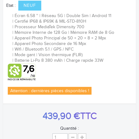
Etat :
NEUF
Écran 6.58 ''
Réseau 5G
Double Sim
Android 11
Certifié
IP68 & IP69K & MIL-STD-810H
Processeur
MediaTek Dimensity 700
Mémoire Interne de 128 Go
Mémoire RAM de 8 Go
Appareil Photo Principal de
50 + 20 + 8 + 2 Mpx
Appareil Photo Secondaire de 16 Mpx
Wifi / Bluetooth 5.1 / GPS / NFC
Mode gant | Vision thermique (FLIR)
Batterie Li-Po 8 380 mAh
Charge rapide 33W
Attention : dernières pièces disponibles !
439,90 €
TTC
Quantité :