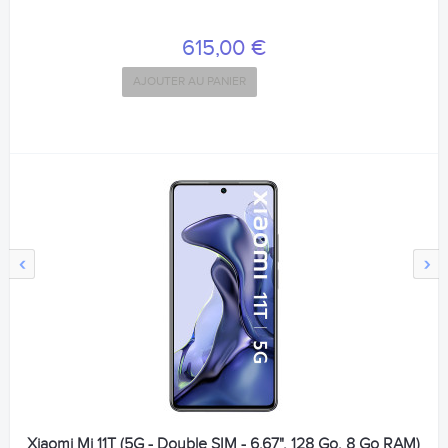
615,00 €
AJOUTER AU PANIER
‹
›
Xiaomi Mi 11T (5G - Double SIM - 6.67", 128 Go, 8 Go RAM)