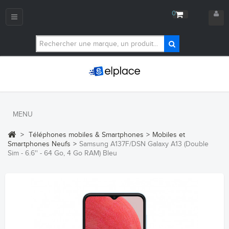
0
Navigation
bascule
MENU
>
Téléphones mobiles & Smartphones
>
Mobiles et
Smartphones Neufs
>
Samsung A137F/DSN Galaxy A13 (Double
Sim - 6.6'' - 64 Go, 4 Go RAM) Bleu