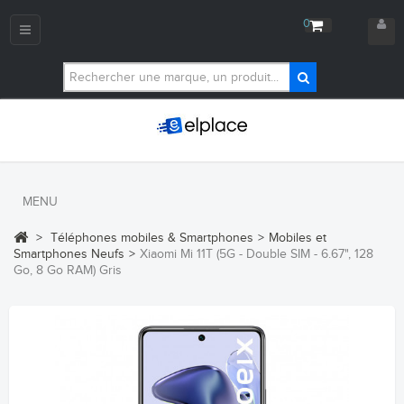
0
Navigation
bascule
MENU
>
Téléphones mobiles & Smartphones
>
Mobiles et
Smartphones Neufs
>
Xiaomi Mi 11T (5G - Double SIM - 6.67", 128
Go, 8 Go RAM) Gris