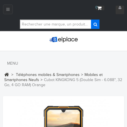
0
Navigation
bascule
MENU
>
Téléphones mobiles & Smartphones
>
Mobiles et
Smartphones Neufs
>
Cubot KINGKONG 5 (Double Sim - 6.088'', 32
Go, 4 GO RAM) Orange