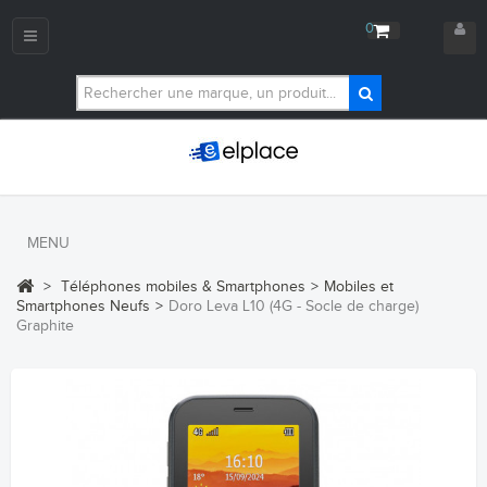
0
Navigation
bascule
MENU
>
Téléphones mobiles & Smartphones
>
Mobiles et
Smartphones Neufs
>
Doro Leva L10 (4G - Socle de charge)
Graphite