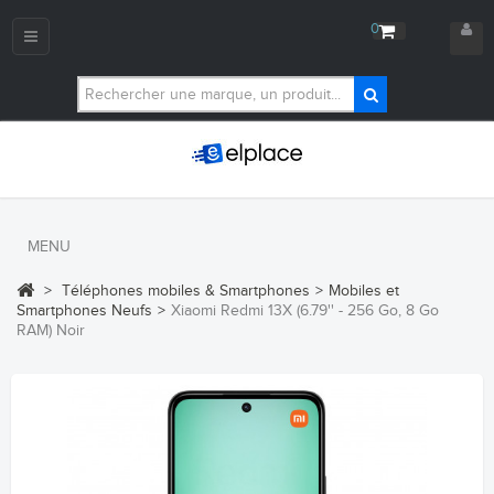
0
Navigation
bascule
MENU
>
Téléphones mobiles & Smartphones
>
Mobiles et
Smartphones Neufs
>
Xiaomi Redmi 13X (6.79'' - 256 Go, 8 Go
RAM) Noir